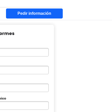
Pedir información
nformes
nico