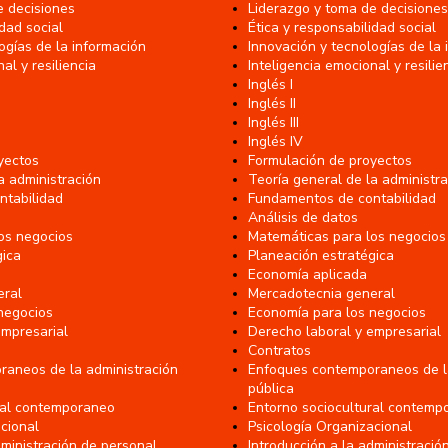
e decisiones
Liderazgo y toma de decisiones
idad social
Ética y responsabilidad social
ogías de la información
Innovación y tecnologías de la
al y resiliencia
Inteligencia emocional y resilie
Inglés I
Inglés II
Inglés III
Inglés IV
yectos
Formulación de proyectos
a administración
Teoría general de la administr
ntabilidad
Fundamentos de contabilidad
Análisis de datos
os negocios
Matemáticas para los negocios
gica
Planeación estratégica
Economía aplicada
eral
Mercadotecnia general
negocios
Economía para los negocios
empresarial
Derecho laboral y empresarial
Contratos
aneos de la administración
Enfoques contemporaneos de la
pública
ral contemporaneo
Entorno sociocultural contemp
cional
Psicología Organizacional
dministración de personal
Introducción a la administració