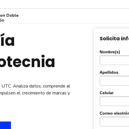
con Doble
ión
ía
Solicita i
Nombre(s)
otecnia
Apellidos
n UTC. Analiza datos, comprende al
mpulsen el crecimiento de marcas y
Celular
Correo electró