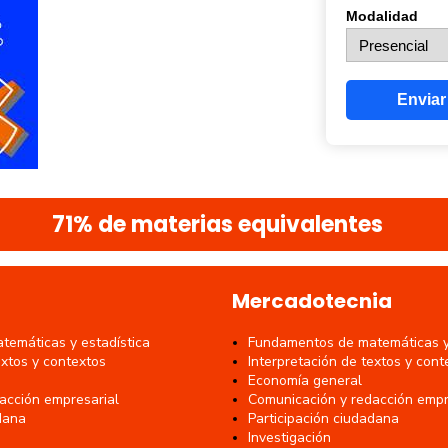
Modalidad
Enviar
71% de materias equivalentes
Mercadotecnia
emáticas y estadística
Fundamentos de matemáticas y 
extos y contextos
Interpretación de textos y cont
Economía general
acción empresarial
Comunicación y redacción empr
dana
Participación ciudadana
Investigación