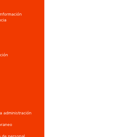
 información
ncia
ación
 administración
oraneo
n de personal