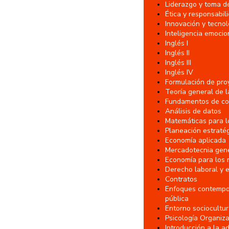
Liderazgo y toma d
Ética y responsabil
Innovación y tecnol
Inteligencia emocion
Inglés I
Inglés II
Inglés III
Inglés IV
Formulación de pro
Teoría general de l
Fundamentos de co
Análisis de datos
Matemáticas para l
Planeación estraté
Economía aplicada
Mercadotecnia gen
Economía para los 
Derecho laboral y 
Contratos
Enfoques contempor
pública
Entorno sociocultu
Psicología Organiza
Introducción a la a