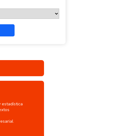
estadística
extos
esarial