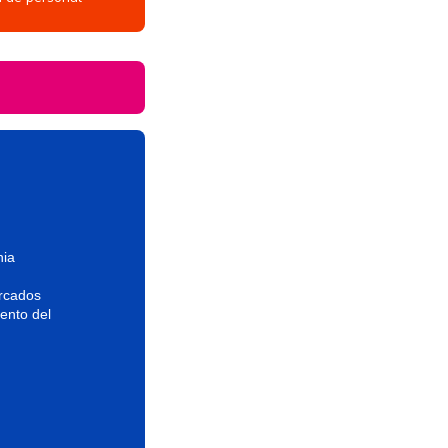
nia
ercados
ento del