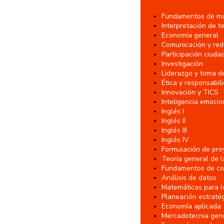
Fundamentos de mat
Interpretación de t
Economía general
Comunicación y red
Participación ciuda
Investigación
Liderazgo y toma d
Ética y responsabil
Innovación y TICS
Inteligencia emocion
Inglés I
Inglés II
Inglés III
Inglés IV
Formulación de pro
Teoría general de l
Fundamentos de co
Análisis de datos
Matemáticas para l
Planeación estraté
Economía aplicada
Mercadotecnia gen