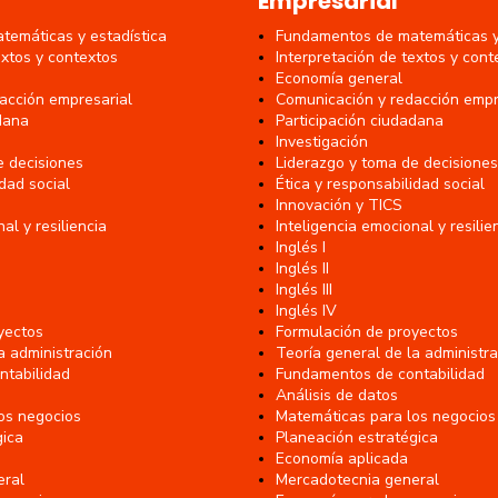
Empresarial
emáticas y estadística
Fundamentos de matemáticas y 
extos y contextos
Interpretación de textos y cont
Economía general
acción empresarial
Comunicación y redacción empr
dana
Participación ciudadana
Investigación
e decisiones
Liderazgo y toma de decisiones
idad social
Ética y responsabilidad social
Innovación y TICS
al y resiliencia
Inteligencia emocional y resilie
Inglés I
Inglés II
Inglés III
Inglés IV
yectos
Formulación de proyectos
a administración
Teoría general de la administr
ntabilidad
Fundamentos de contabilidad
Análisis de datos
os negocios
Matemáticas para los negocios
gica
Planeación estratégica
Economía aplicada
eral
Mercadotecnia general